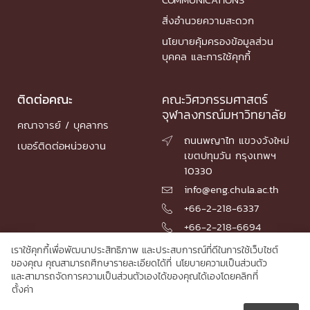
สิ่งอำนวยความสะดวก
นโยบายคุ้มครองข้อมูลส่วน
บุคคล และการใช้คุกกี้
ติดต่อคณะ
คณะวิศวกรรมศาสตร์
จุฬาลงกรณ์มหาวิทยาลัย
คณาจารย์ / บุคลากร
ถนนพญาไท แขวงวังใหม่

เบอร์ติดต่อหน่วยงาน
เขตปทุมวัน กรุงเทพฯ
10330
info@eng.chula.ac.th

+66-2-218-6337

+66-2-218-6694

เราใช้คุกกี้เพื่อพัฒนาประสิทธิภาพ และประสบการณ์ที่ดีในการใช้เว็บไซต์
ของคุณ คุณสามารถศึกษารายละเอียดได้ที่
นโยบายความเป็นส่วนตัว
และสามารถจัดการความเป็นส่วนตัวเองได้ของคุณได้เองโดยคลิกที่
© 2026 Faculty of Engineering, Chulalongkorn University
ตั้งค่า