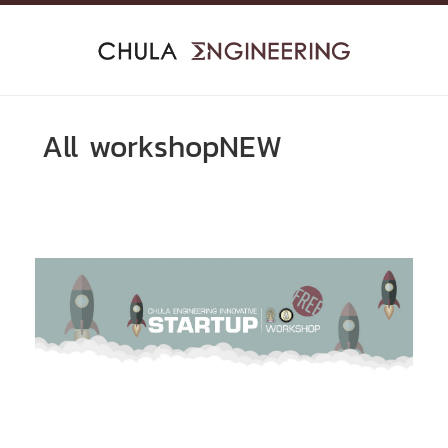
Skip
to
content
All workshopNEW