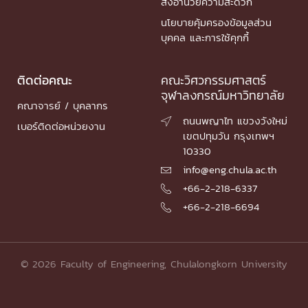
สิ่งอำนวยความสะดวก
นโยบายคุ้มครองข้อมูลส่วน
บุคคล และการใช้คุกกี้
ติดต่อคณะ
คณะวิศวกรรมศาสตร์
จุฬาลงกรณ์มหาวิทยาลัย
คณาจารย์ / บุคลากร
ถนนพญาไท แขวงวังใหม่

เบอร์ติดต่อหน่วยงาน
เขตปทุมวัน กรุงเทพฯ
10330
info@eng.chula.ac.th

+66-2-218-6337

+66-2-218-6694

© 2026 Faculty of Engineering, Chulalongkorn University