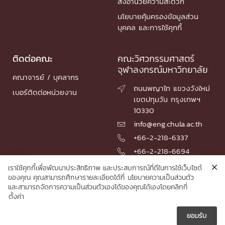
สิ่งอำนวยความสะดวก
นโยบายคุ้มครองข้อมูลส่วน
บุคคล และการใช้คุกกี้
ติดต่อคณะ
คณะวิศวกรรมศาสตร์
จุฬาลงกรณ์มหาวิทยาลัย
คณาจารย์ / บุคลากร
ถนนพญาไท แขวงวังใหม่

เบอร์ติดต่อหน่วยงาน
เขตปทุมวัน กรุงเทพฯ
10330
info@eng.chula.ac.th

+66-2-218-6337

+66-2-218-6694

เราใช้คุกกี้เพื่อพัฒนาประสิทธิภาพ และประสบการณ์ที่ดีในการใช้เว็บไซต์
ของคุณ คุณสามารถศึกษารายละเอียดได้ที่
นโยบายความเป็นส่วนตัว
และสามารถจัดการความเป็นส่วนตัวเองได้ของคุณได้เองโดยคลิกที่
© 2026 Faculty of Engineering, Chulalongkorn University
ตั้งค่า
ยอมรับ




