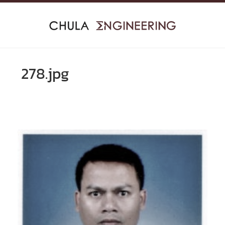
Skip
to
content
278.jpg