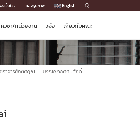
ังเว็บไซต์
คลังรูปภาพ
English

ควิชา/หน่วยงาน
วิจัย
เกี่ยวกับคณะ
Sustainable Development Goals
ข่าวรับสมัครนิสิต
หลักสูตรปริญญาโท
คณาจารย์ / บุคลากร
เบอร์ติดต่อหน่วยงาน
ข่าววิจัย
แนะนำคณะ


DGs)
BULLETIN
ทำเนียบศักดิ์อินทาเนีย
ทำเนียบนักวิจัย
โครงสร้างองค์กร
โครงการ Chula Engineering สนับสนุน
ปริญญากิตติมศักดิ์
วารสารวิชาการ
Facts and Figures
เรียนรู้ตลอดชีวิต (Lifelong Learning)
ประชาสัมพันธ์ทุนวิจัย (พิเศษ)
ติดต่อคณะ

ตราจารย์กิตติคุณ
ปริญญากิตติมศักดิ์
คำถามด้านวิจัยที่พบบ่อย
ห้องสมุด

เชื่อมต่อหน่วยงานด้านวิจัย
ai