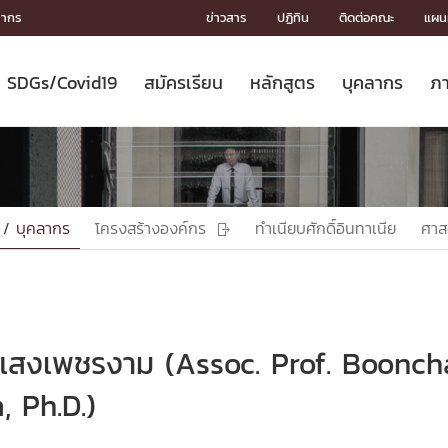
ลากร
ข่าวสาร
ปฏิทิน
ติดต่อคณะ
แผนผ
SDGs/Covid19
สมัครเรียน
หลักสูตร
บุคลากร
ภา
ION
ICS
MENTS
CH
Toward Innovative Society: fight
หลักสูตรที่เปิดสอน
หลักสูตรปริญญาตรี
คณะผู้บริหาร
หน่วยงาน
จรรยาบรรณนักวิจัย
เกี่ยวข้องกับ COVID-19















COVID19
(S
ปฏิทินรับสมัครนิสิต
หลักสูตรปริญญาเอก
โครงสร้างองค์กร
กลุ่มวิจัย
Partnership











N
Engineering My World : สร้างสรรค์
ศาสตราจารย์กิตติคุณ
ผลงานวิจัย
สิ่งอำนวยความสะดวก








โลกใหม่ด้วยวิศวกรรม
การ
ประชาสัมพันธ์ทุนวิจัย (ปกติ)
ดาวน์โหลด




 / บุคลากร
โครงสร้างองค์กร
ทำเนียบศักดิ์อินทาเนีย
ศาส

ประกาศและแบบฟอร์ม
จุฬาฯ NetAuth





ติดต่อฝ่ายวิจัย
หน่วยวิศวศึกษา




multi-mentoring system

CS
 แสงเพชรงาม (Assoc. Prof. Boonch
 Ph.D.)