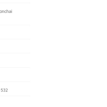
oonchai
ง 532