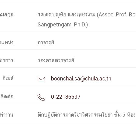
ามสกุล
รศ.ดร.บุญชัย แสงเพชรงาม (Assoc. Prof. B
การ
Sangpetngam, Ph.D.)
ุนวิจัย (พิเศษ)
บ่อย
ำแหน่ง
อาจารย์
ิชาการ
รองศาสตราจารย์
อีเมล์
boonchai.sa@chula.ac.th

tnership
์ติดต่อ
0-22186697

ณะ
ษา
งทำงาน
ตึกปฏิบัติการภาควิชาวิศวกรรมโยธา ชั้น 5 ห้อ