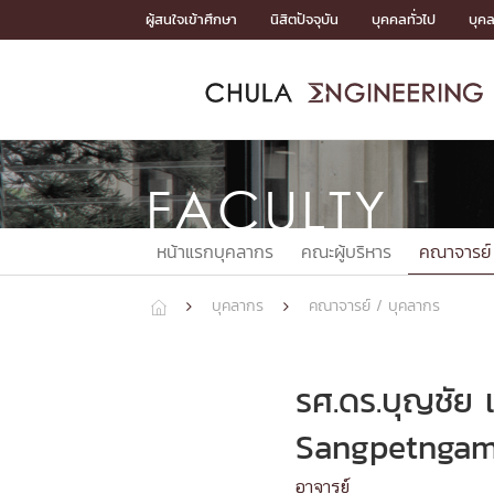
Skip
ผู้สนใจเข้าศึกษา
นิสิตปัจจุบัน
บุคคลทั่วไป
บุค
to
content
หน้าแรกSDGs/Covid19

Toward Innovative Society: fight COVID19
ADMISS
ACADEM
FACULTY
DEPART
RESEAR
ABOUT
หน้าแรกSDGs/Covid19

Sustainable Development Goals (SDGs)
FACULTY
ADMISSIO
หน้าแรกสมัครเรียน
หน้าแรกหลักสูตร
หน้าแรกบุคลากร
หน้าแรกภาควิชา/หน่วยงาน
หน้าแรกวิจัย
หน้าแรกเกี่ยวกับคณะ






หน้าแรกบุคลากร
คณะผู้บริหาร
คณาจารย์
หน้าแรกสมัครเรียน

หลักสูตรที่เปิดสอน
ข่าวรับสมัครนิสิต
บุคลากร
คณาจารย์ / บุคลากร



ปฏิทินรับสมัครนิสิต
ACADEMI
รศ.ดร.บุญชัย
หน้าแรกหลักสูตร

Sangpetngam,
หลักสูตรปริญญาตรี
หลักสูตรปริญญาโท
อาจารย์
หลักสูตรปริญญาเอก
BULLETIN