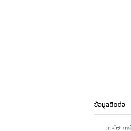
Engineering My World : สร้างสรรค์โลกใหม่
โครงการ Chula Engineering สนับสนุนการเรีย
(Lifelong Learning)
FACULTY
หน้าแรกบุคลากร

คณะผู้บริหาร
คณาจารย์ / บุคลากร
โคร
ทำเนียบศักดิ์อินทาเนีย
ศาสตราจารย์กิตติค
ปริญญากิตติมศักดิ์
DEPARTME
หน้าแรกภาควิชา/หน่วยงาน

ข้อมูลติดต่อ
หน่วยงาน
เบอร์ติดต่อหน่วยงาน
RESEARCH
ภาควิชา/หน