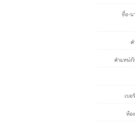
หน้าแรกวิจัย

จรรยาบรรณนักวิจัย
ข่าววิจัย
กลุ่มวิจัย
ชื่อ-น
ทำเนียบนักวิจัย
ผลงานวิจัย
วารสารวิชา
ประชาสัมพันธ์ทุนวิจัย (ปกติ)
ประชาสัมพันธ์ท
ประกาศและแบบฟอร์ม
คำถามด้านวิจัยที่พบ
ต
ติดต่อฝ่ายวิจัย
เชื่อมต่อหน่วยงานด้านวิจัย
multi-mentoring system
ตำแหน่งว
ABOUT
หน้าแรกเกี่ยวกับคณะ

เกี่ยวข้องกับ COVID-19
แนะนำคณะ
Par
เบอร
โครงสร้างองค์กร
สิ่งอำนวยความสะดวก
Facts and Figures
ดาวน์โหลด
ติดต่อค
จุฬาฯ NetAuth
ห้องสมุด
หน่วยวิศวศึก
ห้อ