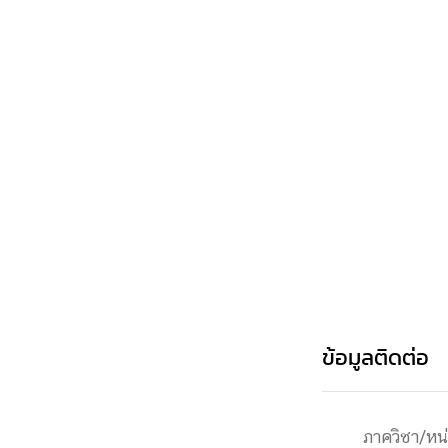
Engineering My World : สร้างสรรค์โลกใหม่
โครงการ Chula Engineering สนับสนุนการเรีย
(Lifelong Learning)
FACULTY
หน้าแรกบุคลากร

คณะผู้บริหาร
คณาจารย์ / บุคลากร
โคร
ทำเนียบศักดิ์อินทาเนีย
ศาสตราจารย์กิตติค
ปริญญากิตติมศักดิ์
DEPARTME
หน้าแรกภาควิชา/หน่วยงาน

ข้อมูลติดต่อ
หน่วยงาน
เบอร์ติดต่อหน่วยงาน
RESEARCH
ภาควิชา/หน