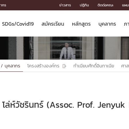
ลากร
ข่าวสาร
ปฏิทิน
ติดต่อคณะ
แผนผ
SDGs/Covid19
สมัครเรียน
หลักสูตร
บุคลากร
ภา
ION
ICS
MENTS
CH
Toward Innovative Society: fight
หลักสูตรที่เปิดสอน
หลักสูตรปริญญาตรี
คณะผู้บริหาร
หน่วยงาน
จรรยาบรรณนักวิจัย
เกี่ยวข้องกับ COVID-19















COVID19
(S
ปฏิทินรับสมัครนิสิต
หลักสูตรปริญญาเอก
โครงสร้างองค์กร
กลุ่มวิจัย
Partnership











N
Engineering My World : สร้างสรรค์
ศาสตราจารย์กิตติคุณ
ผลงานวิจัย
สิ่งอำนวยความสะดวก








โลกใหม่ด้วยวิศวกรรม
การ
ประชาสัมพันธ์ทุนวิจัย (ปกติ)
ดาวน์โหลด




 / บุคลากร
โครงสร้างองค์กร
ทำเนียบศักดิ์อินทาเนีย
ศาส

ประกาศและแบบฟอร์ม
จุฬาฯ NetAuth





ติดต่อฝ่ายวิจัย
หน่วยวิศวศึกษา




multi-mentoring system

CS
 โล่ห์วัชรินทร์ (Assoc. Prof. Jenyu