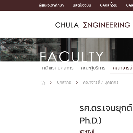
Skip
ผู้สนใจเข้าศึกษา
นิสิตปัจจุบัน
บุคคลทั่วไป
บุค
to
content
หน้าแรกSDGs/Covid19

Toward Innovative Society: fight COVID19
ADMISS
ACADEM
FACULTY
DEPART
RESEAR
ABOUT
หน้าแรกSDGs/Covid19

Sustainable Development Goals (SDGs)
FACULTY
ADMISSIO
หน้าแรกสมัครเรียน
หน้าแรกหลักสูตร
หน้าแรกบุคลากร
หน้าแรกภาควิชา/หน่วยงาน
หน้าแรกวิจัย
หน้าแรกเกี่ยวกับคณะ






หน้าแรกบุคลากร
คณะผู้บริหาร
คณาจารย์
หน้าแรกสมัครเรียน

หลักสูตรที่เปิดสอน
ข่าวรับสมัครนิสิต
บุคลากร
คณาจารย์ / บุคลากร



ปฏิทินรับสมัครนิสิต
ACADEMI
รศ.ดร.เจนยุกต์
หน้าแรกหลักสูตร

Ph.D.)
หลักสูตรปริญญาตรี
หลักสูตรปริญญาโท
อาจารย์
หลักสูตรปริญญาเอก
BULLETIN