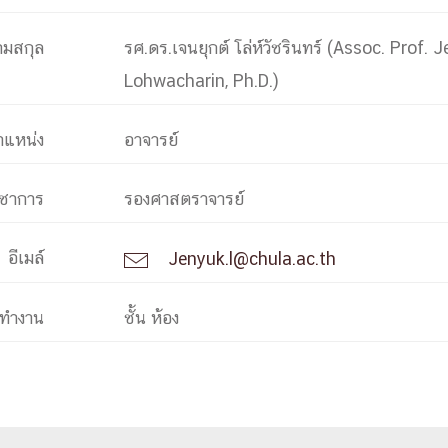
ามสกุล
รศ.ดร.เจนยุกต์ โล่ห์วัชรินทร์ (Assoc. Prof. 
การ
Lohwacharin, Ph.D.)
ุนวิจัย (พิเศษ)
บ่อย
ำแหน่ง
อาจารย์
ิชาการ
รองศาสตราจารย์
อีเมล์
Jenyuk.l@chula.ac.th

tnership
งทำงาน
ชั้น ห้อง
ณะ
ษา