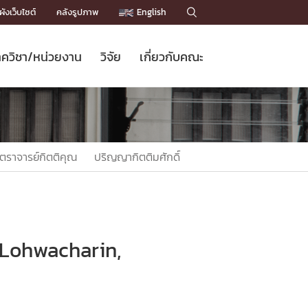
ังเว็บไซต์
คลังรูปภาพ
English

ควิชา/หน่วยงาน
วิจัย
เกี่ยวกับคณะ
Sustainable Development Goals
ข่าวรับสมัครนิสิต
หลักสูตรปริญญาโท
คณาจารย์ / บุคลากร
เบอร์ติดต่อหน่วยงาน
ข่าววิจัย
แนะนำคณะ


DGs)
BULLETIN
ทำเนียบศักดิ์อินทาเนีย
ทำเนียบนักวิจัย
โครงสร้างองค์กร
โครงการ Chula Engineering สนับสนุน
ปริญญากิตติมศักดิ์
วารสารวิชาการ
Facts and Figures
เรียนรู้ตลอดชีวิต (Lifelong Learning)
ประชาสัมพันธ์ทุนวิจัย (พิเศษ)
ติดต่อคณะ

ตราจารย์กิตติคุณ
ปริญญากิตติมศักดิ์
คำถามด้านวิจัยที่พบบ่อย
ห้องสมุด

เชื่อมต่อหน่วยงานด้านวิจัย
k Lohwacharin,