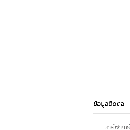
Engineering My World : สร้างสรรค์โลกใหม่
โครงการ Chula Engineering สนับสนุนการเรีย
(Lifelong Learning)
FACULTY
หน้าแรกบุคลากร

คณะผู้บริหาร
คณาจารย์ / บุคลากร
โคร
ทำเนียบศักดิ์อินทาเนีย
ศาสตราจารย์กิตติค
ปริญญากิตติมศักดิ์
DEPARTME
หน้าแรกภาควิชา/หน่วยงาน

ข้อมูลติดต่อ
หน่วยงาน
เบอร์ติดต่อหน่วยงาน
RESEARCH
ภาควิชา/หน