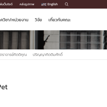
ังเว็บไซต์
คลังรูปภาพ
English

ควิชา/หน่วยงาน
วิจัย
เกี่ยวกับคณะ
Sustainable Development Goals
ข่าวรับสมัครนิสิต
หลักสูตรปริญญาโท
คณาจารย์ / บุคลากร
เบอร์ติดต่อหน่วยงาน
ข่าววิจัย
แนะนำคณะ


DGs)
BULLETIN
ทำเนียบศักดิ์อินทาเนีย
ทำเนียบนักวิจัย
โครงสร้างองค์กร
โครงการ Chula Engineering สนับสนุน
ปริญญากิตติมศักดิ์
วารสารวิชาการ
Facts and Figures
เรียนรู้ตลอดชีวิต (Lifelong Learning)
ประชาสัมพันธ์ทุนวิจัย (พิเศษ)
ติดต่อคณะ

ตราจารย์กิตติคุณ
ปริญญากิตติมศักดิ์
คำถามด้านวิจัยที่พบบ่อย
ห้องสมุด

เชื่อมต่อหน่วยงานด้านวิจัย
Pet
)