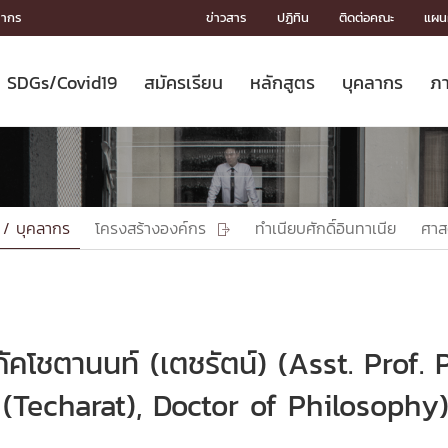
ลากร
ข่าวสาร
ปฏิทิน
ติดต่อคณะ
แผนผ
SDGs/Covid19
สมัครเรียน
หลักสูตร
บุคลากร
ภา
ION
ICS
MENTS
CH
Toward Innovative Society: fight
หลักสูตรที่เปิดสอน
หลักสูตรปริญญาตรี
คณะผู้บริหาร
หน่วยงาน
จรรยาบรรณนักวิจัย
เกี่ยวข้องกับ COVID-19















COVID19
(S
ปฏิทินรับสมัครนิสิต
หลักสูตรปริญญาเอก
โครงสร้างองค์กร
กลุ่มวิจัย
Partnership











N
Engineering My World : สร้างสรรค์
ศาสตราจารย์กิตติคุณ
ผลงานวิจัย
สิ่งอำนวยความสะดวก








โลกใหม่ด้วยวิศวกรรม
การ
ประชาสัมพันธ์ทุนวิจัย (ปกติ)
ดาวน์โหลด




 / บุคลากร
โครงสร้างองค์กร
ทำเนียบศักดิ์อินทาเนีย
ศาส

ประกาศและแบบฟอร์ม
จุฬาฯ NetAuth





ติดต่อฝ่ายวิจัย
หน่วยวิศวศึกษา




multi-mentoring system

CS
ัคโชตานนท์ (เตชรัตน์) (Asst. Prof. 
(Techarat), Doctor of Philosophy