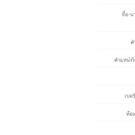
หน้าแรกวิจัย

จรรยาบรรณนักวิจัย
ข่าววิจัย
กลุ่มวิจัย
ชื่อ-น
ทำเนียบนักวิจัย
ผลงานวิจัย
วารสารวิชา
ประชาสัมพันธ์ทุนวิจัย (ปกติ)
ประชาสัมพันธ์ท
ประกาศและแบบฟอร์ม
คำถามด้านวิจัยที่พบ
ต
ติดต่อฝ่ายวิจัย
เชื่อมต่อหน่วยงานด้านวิจัย
multi-mentoring system
ตำแหน่งว
ABOUT
หน้าแรกเกี่ยวกับคณะ

เกี่ยวข้องกับ COVID-19
แนะนำคณะ
Par
เบอร
โครงสร้างองค์กร
สิ่งอำนวยความสะดวก
Facts and Figures
ดาวน์โหลด
ติดต่อค
จุฬาฯ NetAuth
ห้องสมุด
หน่วยวิศวศึก
ห้อ