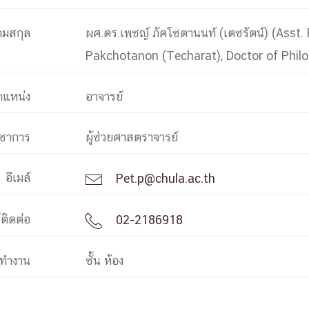
ามสกุล
ผศ.ดร.เพชญ์ ภัคโชตานนท์ (เตชรัตน์) (Asst. 
การ
Pakchotanon (Techarat), Doctor of Phil
ุนวิจัย (พิเศษ)
บ่อย
ำแหน่ง
อาจารย์
ิชาการ
ผู้ช่วยศาสตราจารย์
อีเมล์
Pet.p@chula.ac.th

tnership
์ติดต่อ
02-2186918

ณะ
ษา
งทำงาน
ชั้น ห้อง