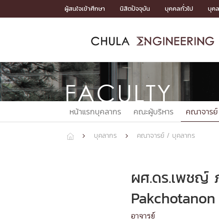
Skip
ผู้สนใจเข้าศึกษา
นิสิตปัจจุบัน
บุคคลทั่วไป
บุค
to
content
หน้าแรกSDGs/Covid19

Toward Innovative Society: fight COVID19
ADMISS
ACADEM
FACULTY
DEPART
RESEAR
ABOUT
หน้าแรกSDGs/Covid19

Sustainable Development Goals (SDGs)
FACULTY
ADMISSIO
หน้าแรกสมัครเรียน
หน้าแรกหลักสูตร
หน้าแรกบุคลากร
หน้าแรกภาควิชา/หน่วยงาน
หน้าแรกวิจัย
หน้าแรกเกี่ยวกับคณะ






หน้าแรกบุคลากร
คณะผู้บริหาร
คณาจารย์
หน้าแรกสมัครเรียน

หลักสูตรที่เปิดสอน
ข่าวรับสมัครนิสิต
บุคลากร
คณาจารย์ / บุคลากร



ปฏิทินรับสมัครนิสิต
ACADEMI
ผศ.ดร.เพชญ์ ภ
หน้าแรกหลักสูตร

Pakchotanon 
หลักสูตรปริญญาตรี
หลักสูตรปริญญาโท
อาจารย์
หลักสูตรปริญญาเอก
BULLETIN