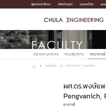
Skip
ผู้สนใจเข้าศึกษา
นิสิตปัจจุบัน
บุคคลทั่วไป
บุค
to
content
หน้าแรกSDGs/Covid19

Toward Innovative Society: fight COVID19
ADMISS
ACADEM
FACULTY
DEPART
RESEAR
ABOUT
หน้าแรกSDGs/Covid19

Sustainable Development Goals (SDGs)
FACULTY
ADMISSIO
หน้าแรกสมัครเรียน
หน้าแรกหลักสูตร
หน้าแรกบุคลากร
หน้าแรกภาควิชา/หน่วยงาน
หน้าแรกวิจัย
หน้าแรกเกี่ยวกับคณะ






หน้าแรกบุคลากร
คณะผู้บริหาร
คณาจารย์
หน้าแรกสมัครเรียน

หลักสูตรที่เปิดสอน
ข่าวรับสมัครนิสิต
บุคลากร
คณาจารย์ / บุคลากร



ปฏิทินรับสมัครนิสิต
ACADEMI
ผศ.ดร.พงษ์แพท
หน้าแรกหลักสูตร

Pengvanich, P
หลักสูตรปริญญาตรี
หลักสูตรปริญญาโท
อาจารย์
หลักสูตรปริญญาเอก
BULLETIN