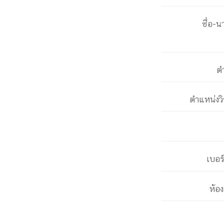
หน้าแรกวิจัย

จรรยาบรรณนักวิจัย
ข่าววิจัย
กลุ่มวิจัย
ชื่อ-น
ทำเนียบนักวิจัย
ผลงานวิจัย
วารสารวิชา
ประชาสัมพันธ์ทุนวิจัย (ปกติ)
ประชาสัมพันธ์ท
ประกาศและแบบฟอร์ม
คำถามด้านวิจัยที่พบ
ต
ติดต่อฝ่ายวิจัย
เชื่อมต่อหน่วยงานด้านวิจัย
multi-mentoring system
ตำแหน่งว
ABOUT
หน้าแรกเกี่ยวกับคณะ

เกี่ยวข้องกับ COVID-19
แนะนำคณะ
Par
เบอร
โครงสร้างองค์กร
สิ่งอำนวยความสะดวก
Facts and Figures
ดาวน์โหลด
ติดต่อค
จุฬาฯ NetAuth
ห้องสมุด
หน่วยวิศวศึก
ห้อ