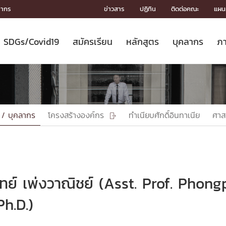
ลากร
ข่าวสาร
ปฏิทิน
ติดต่อคณะ
แผนผ
SDGs/Covid19
สมัครเรียน
หลักสูตร
บุคลากร
ภา
ION
ICS
MENTS
CH
Toward Innovative Society: fight
หลักสูตรที่เปิดสอน
หลักสูตรปริญญาตรี
คณะผู้บริหาร
หน่วยงาน
จรรยาบรรณนักวิจัย
เกี่ยวข้องกับ COVID-19















COVID19
(S
ปฏิทินรับสมัครนิสิต
หลักสูตรปริญญาเอก
โครงสร้างองค์กร
กลุ่มวิจัย
Partnership











N
Engineering My World : สร้างสรรค์
ศาสตราจารย์กิตติคุณ
ผลงานวิจัย
สิ่งอำนวยความสะดวก








โลกใหม่ด้วยวิศวกรรม
การ
ประชาสัมพันธ์ทุนวิจัย (ปกติ)
ดาวน์โหลด




 / บุคลากร
โครงสร้างองค์กร
ทำเนียบศักดิ์อินทาเนีย
ศาส

ประกาศและแบบฟอร์ม
จุฬาฯ NetAuth





ติดต่อฝ่ายวิจัย
หน่วยวิศวศึกษา




multi-mentoring system

CS
ย์ เพ่งวาณิชย์ (Asst. Prof. Phon
h.D.)