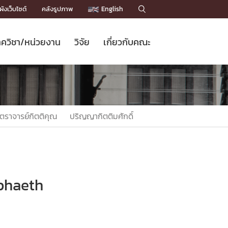
ังเว็บไซต์
คลังรูปภาพ
English

ควิชา/หน่วยงาน
วิจัย
เกี่ยวกับคณะ
Sustainable Development Goals
ข่าวรับสมัครนิสิต
หลักสูตรปริญญาโท
คณาจารย์ / บุคลากร
เบอร์ติดต่อหน่วยงาน
ข่าววิจัย
แนะนำคณะ


DGs)
BULLETIN
ทำเนียบศักดิ์อินทาเนีย
ทำเนียบนักวิจัย
โครงสร้างองค์กร
โครงการ Chula Engineering สนับสนุน
ปริญญากิตติมศักดิ์
วารสารวิชาการ
Facts and Figures
เรียนรู้ตลอดชีวิต (Lifelong Learning)
ประชาสัมพันธ์ทุนวิจัย (พิเศษ)
ติดต่อคณะ

ตราจารย์กิตติคุณ
ปริญญากิตติมศักดิ์
คำถามด้านวิจัยที่พบบ่อย
ห้องสมุด

เชื่อมต่อหน่วยงานด้านวิจัย
gphaeth