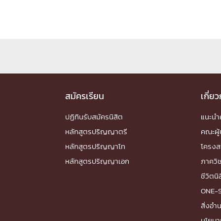
สมัครเรียน
เกี่ย
ปฏิทินรับสมัครนิสิต
แนะน
หลักสูตรปริญญาตรี
คณะผู้
หลักสูตรปริญญาโท
โครงส
หลักสูตรปริญญาเอก
ภาควิ
ชีวิตนิ
ONE-
สิ่งอ
นโยบา