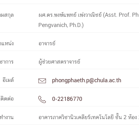
ามสกุล
ผศ.ดร.พงษ์แพทย์ เพ่งวาณิชย์ (Asst. Prof. 
การ
Pengvanich, Ph.D.)
ุนวิจัย (พิเศษ)
บ่อย
ำแหน่ง
อาจารย์
ิชาการ
ผู้ช่วยศาสตราจารย์
อีเมล์
phongphaeth.p@chula.ac.th

tnership
์ติดต่อ
0-22186770

ณะ
ษา
งทำงาน
อาคารภาควิชานิวเคลียร์เทคโนโลยี ชั้น 2 ห้อง