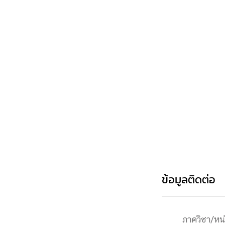
Engineering My World : สร้างสรรค์โลกใหม่
โครงการ Chula Engineering สนับสนุนการเรีย
(Lifelong Learning)
FACULTY
หน้าแรกบุคลากร

คณะผู้บริหาร
คณาจารย์ / บุคลากร
โคร
ทำเนียบศักดิ์อินทาเนีย
ศาสตราจารย์กิตติค
ปริญญากิตติมศักดิ์
DEPARTME
หน้าแรกภาควิชา/หน่วยงาน

ข้อมูลติดต่อ
หน่วยงาน
เบอร์ติดต่อหน่วยงาน
RESEARCH
ภาควิชา/หน