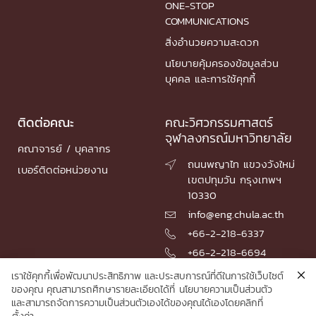
ONE-STOP
COMMUNICATIONS
สิ่งอำนวยความสะดวก
นโยบายคุ้มครองข้อมูลส่วน
บุคคล และการใช้คุกกี้
ติดต่อคณะ
คณะวิศวกรรมศาสตร์
จุฬาลงกรณ์มหาวิทยาลัย
คณาจารย์ / บุคลากร
ถนนพญาไท แขวงวังใหม่

เบอร์ติดต่อหน่วยงาน
เขตปทุมวัน กรุงเทพฯ
10330
info@eng.chula.ac.th

+66-2-218-6337

+66-2-218-6694

เราใช้คุกกี้เพื่อพัฒนาประสิทธิภาพ และประสบการณ์ที่ดีในการใช้เว็บไซต์
ของคุณ คุณสามารถศึกษารายละเอียดได้ที่
นโยบายความเป็นส่วนตัว
และสามารถจัดการความเป็นส่วนตัวเองได้ของคุณได้เองโดยคลิกที่
© 2026 Faculty of Engineering, Chulalongkorn University