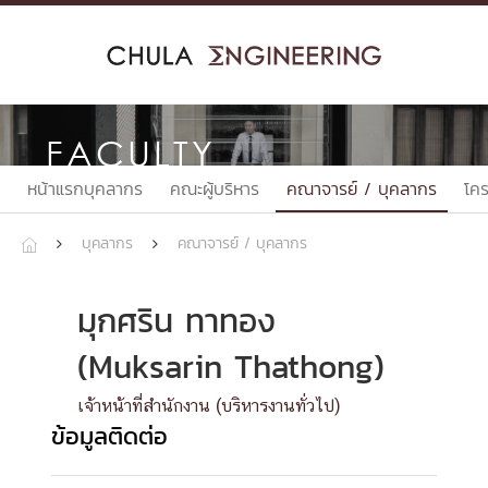
Skip
to
content
FACULTY
หน้าแรกบุคลากร
คณะผู้บริหาร
คณาจารย์ / บุคลากร
โค
บุคลากร
คณาจารย์ / บุคลากร



มุกศริน ทาทอง
(Muksarin Thathong)
เจ้าหน้าที่สำนักงาน (บริหารงานทั่วไป)
ข้อมูลติดต่อ