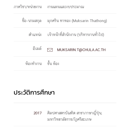
ภาควิชา/หน่วยงาน
งานแผนและงบประมาณ
ชื่อ-นามสกุล
มุกศริน ทาทอง (Muksarin Thathong)
ตำแหน่ง
เจ้าหน้าที่สำนักงาน (บริหารงานทั่วไป)
อีเมล์
MUKSARIN.T@CHULA.AC.TH

ห้องทำงาน
ชั้น ห้อง
ประวัติการศึกษา
2017
ศิลปศาสตรบัณฑิต สาชาภาษาญี่ปุ่น,
มหาวิทยาลัยราชภัฏศรีสะเกษ