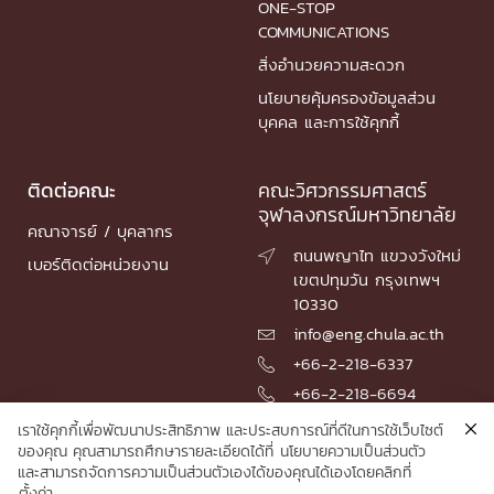
ONE-STOP
COMMUNICATIONS
สิ่งอำนวยความสะดวก
นโยบายคุ้มครองข้อมูลส่วน
บุคคล และการใช้คุกกี้
ติดต่อคณะ
คณะวิศวกรรมศาสตร์
จุฬาลงกรณ์มหาวิทยาลัย
คณาจารย์ / บุคลากร
ถนนพญาไท แขวงวังใหม่

เบอร์ติดต่อหน่วยงาน
เขตปทุมวัน กรุงเทพฯ
10330
info@eng.chula.ac.th

+66-2-218-6337

+66-2-218-6694

เราใช้คุกกี้เพื่อพัฒนาประสิทธิภาพ และประสบการณ์ที่ดีในการใช้เว็บไซต์
ของคุณ คุณสามารถศึกษารายละเอียดได้ที่
นโยบายความเป็นส่วนตัว
และสามารถจัดการความเป็นส่วนตัวเองได้ของคุณได้เองโดยคลิกที่
© 2026 Faculty of Engineering, Chulalongkorn University
ตั้งค่า