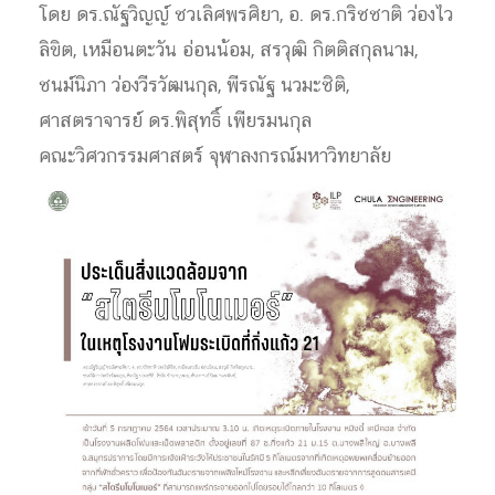
โดย ดร.ณัฐวิญญ์ ชวเลิศพรศิยา, อ. ดร.กริชชาติ ว่องไว
ลิขิต, เหมือนตะวัน อ่อนน้อม, สรวุฒิ กิตติสกุลนาม,
ชนม์นิภา ว่องวีรวัฒนกุล, พีรณัฐ นวมะชิติ,
ศาสตราจารย์ ดร.พิสุทธิ์ เพียรมนกุล
คณะวิศวกรรมศาสตร์ จุฬาลงกรณ์มหาวิทยาลัย