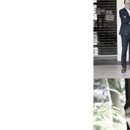
หน้าแรกวิจัย

จรรยาบรรณนักวิจัย
ข่าววิจัย
กลุ่มวิจัย
ทำเนียบนักวิจัย
ผลงานวิจัย
วารสารวิชา
ประชาสัมพันธ์ทุนวิจัย (ปกติ)
ประชาสัมพันธ์ท
ประกาศและแบบฟอร์ม
คำถามด้านวิจัยที่พบ
ติดต่อฝ่ายวิจัย
เชื่อมต่อหน่วยงานด้านวิจัย
multi-mentoring system
ABOUT
หน้าแรกเกี่ยวกับคณะ

เกี่ยวข้องกับ COVID-19
แนะนำคณะ
Par
โครงสร้างองค์กร
สิ่งอำนวยความสะดวก
Facts and Figures
ดาวน์โหลด
ติดต่อค
จุฬาฯ NetAuth
ห้องสมุด
หน่วยวิศวศึก