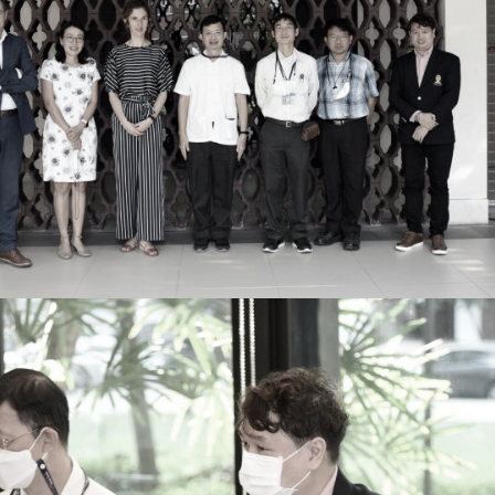
การ
ุนวิจัย (พิเศษ)
บ่อย
tnership
ณะ
ษา