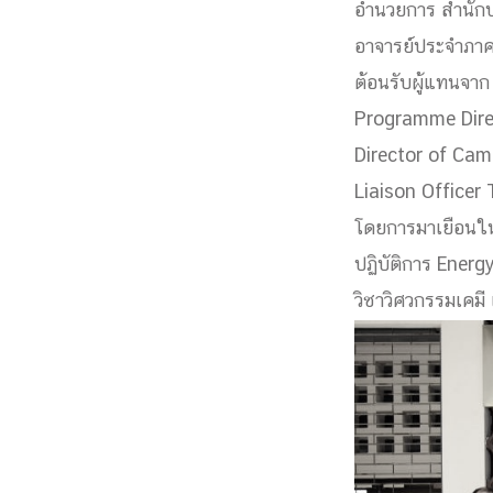
อำนวยการ สำนักบ
Engineering My World : สร้างสรรค์โลกใหม่
อาจารย์ประจำภาค
โครงการ Chula Engineering สนับสนุนการเรีย
ต้อนรับผู้แทนจาก
(Lifelong Learning)
FACULTY
Programme Direc
Director of Ca
หน้าแรกบุคลากร
Liaison Officer

คณะผู้บริหาร
คณาจารย์ / บุคลากร
โคร
โดยการมาเยือนในคร
ทำเนียบศักดิ์อินทาเนีย
ศาสตราจารย์กิตติค
ปฏิบัติการ Energ
ปริญญากิตติมศักดิ์
วิชาวิศวกรรมเคมี
DEPARTME
หน้าแรกภาควิชา/หน่วยงาน

หน่วยงาน
เบอร์ติดต่อหน่วยงาน
RESEARCH