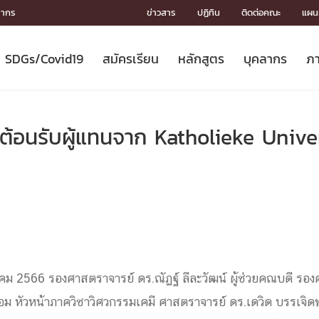
ลากร
ข่าวสาร
ปฏิทิน
ติดต่อคณะ
แผนผ
SDGs/Covid19
สมัครเรียน
หลักสูตร
บุคลากร
ภา
ION
ICS
MENTS
CH
Toward Innovative Society: fight
หลักสูตรที่เปิดสอน
หลักสูตรปริญญาตรี
คณะผู้บริหาร
หน่วยงาน
จรรยาบรรณนักวิจัย
เกี่ยวข้องกับ COVID-19















COVID19
(S
ปฏิทินรับสมัครนิสิต
หลักสูตรปริญญาเอก
โครงสร้างองค์กร
กลุ่มวิจัย
Partnership











N
ต้อนรับผู้แทนจาก Katholieke Unive
Engineering My World : สร้างสรรค์
ศาสตราจารย์กิตติคุณ
ผลงานวิจัย
สิ่งอำนวยความสะดวก








โลกใหม่ด้วยวิศวกรรม
การ
ประชาสัมพันธ์ทุนวิจัย (ปกติ)
ดาวน์โหลด




ประกาศและแบบฟอร์ม
จุฬาฯ NetAuth





ติดต่อฝ่ายวิจัย
หน่วยวิศวศึกษา




multi-mentoring system

CS
กราคม 2566 รองศาสตราจารย์ ดร.ณัฏฐ์ ลีละวัฒน์ ผู้ช่วยคณบดี รอ
อม หัวหน้าภาควิชาวิศวกรรมเคมี ศาสตราจารย์ ดร.เดวิด บรรเจิดพง