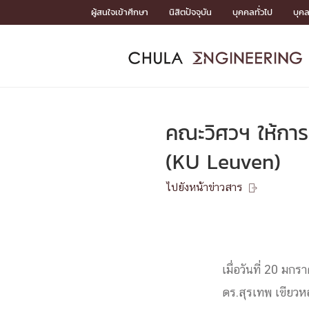
Skip
ผู้สนใจเข้าศึกษา
นิสิตปัจจุบัน
บุคคลทั่วไป
บุค
to
content
หน้าแรกSDGs/Covid19

Toward Innovative Society: fight COVID19
ADMISS
ACADEM
FACULTY
DEPART
RESEAR
ABOUT
หน้าแรกSDGs/Covid19

Sustainable Development Goals (SDGs)
ADMISSIO
คณะวิศวฯ ให้การ
หน้าแรกสมัครเรียน
หน้าแรกหลักสูตร
หน้าแรกบุคลากร
หน้าแรกภาควิชา/หน่วยงาน
หน้าแรกวิจัย
หน้าแรกเกี่ยวกับคณะ






(KU Leuven)
หน้าแรกสมัครเรียน

หลักสูตรที่เปิดสอน
ไปยังหน้าข่าวสาร
ข่าวรับสมัครนิสิต

ปฏิทินรับสมัครนิสิต
ACADEMI
เมื่อวันที่ 20 ม
หน้าแรกหลักสูตร

หลักสูตรปริญญาตรี
หลักสูตรปริญญาโท
ดร.สุรเทพ เขียวห
หลักสูตรปริญญาเอก
BULLETIN