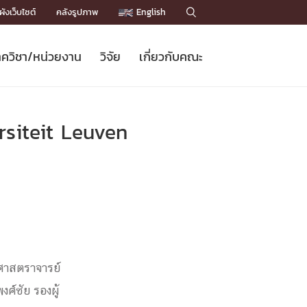
ังเว็บไซต์
คลังรูปภาพ
English

ควิชา/หน่วยงาน
วิจัย
เกี่ยวกับคณะ
Sustainable Development Goals
ข่าวรับสมัครนิสิต
หลักสูตรปริญญาโท
คณาจารย์ / บุคลากร
เบอร์ติดต่อหน่วยงาน
ข่าววิจัย
แนะนำคณะ


DGs)
BULLETIN
ทำเนียบศักดิ์อินทาเนีย
ทำเนียบนักวิจัย
โครงสร้างองค์กร
rsiteit Leuven
โครงการ Chula Engineering สนับสนุน
ปริญญากิตติมศักดิ์
วารสารวิชาการ
Facts and Figures
เรียนรู้ตลอดชีวิต (Lifelong Learning)
ประชาสัมพันธ์ทุนวิจัย (พิเศษ)
ติดต่อคณะ

คำถามด้านวิจัยที่พบบ่อย
ห้องสมุด

เชื่อมต่อหน่วยงานด้านวิจัย
งศาสตราจารย์
ศ์ชัย รองผู้